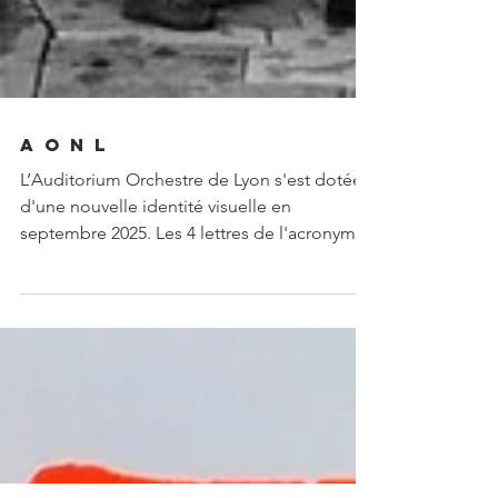
A O N L
L’Auditorium Orchestre de Lyon s'est dotée
d'une nouvelle identité visuelle en
septembre 2025. Les 4 lettres de l'acronyme
A O N L sont réduites à leur plus simple
expression géométrique, formant un
symbole fort et rythmé, et évoquant les
détails de l'architecture du bâtiment
emblématique. Design Studio Manathan
Jonathan Marçot et Marie Touzet-Barboux